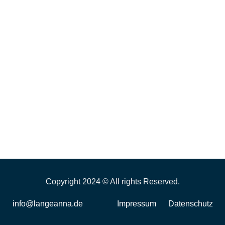
Dritter geschützt sind!
Rechtswirksamkeit:
Sofern Teile oder einzelne Formulierungen
dieses Textes der geltenden Rechtslage
nicht, nicht mehr oder nicht vollständig
entsprechen sollten, bleiben die übrigen
Teile des Dokumentes in ihrem Inhalt und
ihrer Gültigkeit davon unberührt.
Copyright 2024 © All rights Reserved.
info@langeanna.de
Impressum
Datenschutz